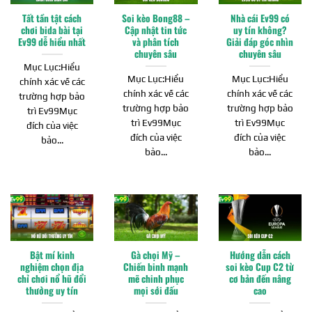
Tất tần tật cách
Soi kèo Bong88 –
Nhà cái Ev99 có
chơi bida bài tại
Cập nhật tin tức
uy tín không?
Ev99 dễ hiểu nhất
và phân tích
Giải đáp góc nhìn
chuyên sâu
chuyên sâu
Mục Lục:Hiểu
Mục Lục:Hiểu
Mục Lục:Hiểu
chính xác về các
chính xác về các
chính xác về các
trường hợp bảo
trường hợp bảo
trường hợp bảo
trì Ev99Mục
trì Ev99Mục
trì Ev99Mục
đích của việc
đích của việc
đích của việc
bảo...
bảo...
bảo...
Bật mí kinh
Gà chọi Mỹ –
Hướng dẫn cách
nghiệm chọn địa
Chiến binh mạnh
soi kèo Cup C2 từ
chỉ chơi nổ hũ đổi
mẽ chinh phục
cơ bản đến nâng
thưởng uy tín
mọi sới đấu
cao