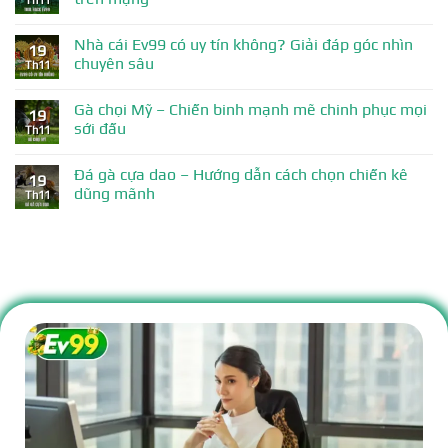
Th11
Nhà cái Ev99 có uy tín không? Giải đáp góc nhìn
19
chuyên sâu
Th11
Gà chọi Mỹ – Chiến binh mạnh mẽ chinh phục mọi
19
sới đấu
Th11
Đá gà cựa dao – Hướng dẫn cách chọn chiến kê
19
dũng mãnh
Th11