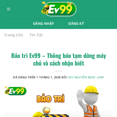
Chuyển
đến
nội
dung
ĐĂNG NHẬP
ĐĂNG KÝ
Trang Chủ
»
Tin Tức
Bảo trì Ev99 – Thông báo tạm dừng máy
chủ và cách nhận biết
ĐÃ ĐĂNG TRÊN
1 THÁNG 1, 2026
BỞI
CEO NGUYỄN NGOC LINH