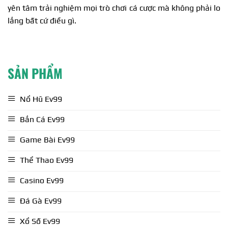
yên tâm trải nghiệm mọi trò chơi cá cược mà không phải lo
lắng bất cứ điều gì.
SẢN PHẨM
Nổ Hũ Ev99
Bắn Cá Ev99
Game Bài Ev99
Thể Thao Ev99
Casino Ev99
Đá Gà Ev99
Xổ Số Ev99