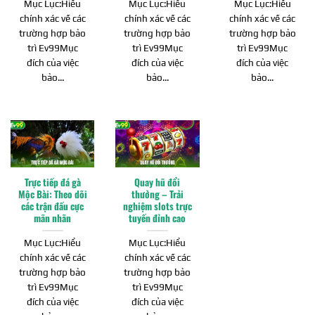
Mục Lục:Hiểu
Mục Lục:Hiểu
Mục Lục:Hiểu
chính xác về các
chính xác về các
chính xác về các
trường hợp bảo
trường hợp bảo
trường hợp bảo
trì Ev99Mục
trì Ev99Mục
trì Ev99Mục
đích của việc
đích của việc
đích của việc
bảo...
bảo...
bảo...
Trực tiếp đá gà
Quay hũ đổi
Mộc Bài: Theo dõi
thưởng – Trải
các trận đấu cực
nghiệm slots trực
mãn nhãn
tuyến đỉnh cao
Mục Lục:Hiểu
Mục Lục:Hiểu
chính xác về các
chính xác về các
trường hợp bảo
trường hợp bảo
trì Ev99Mục
trì Ev99Mục
đích của việc
đích của việc