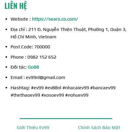
LIÊN HỆ
Website :
https://sears.co.com/
Địa chỉ :
211 Đ. Nguyễn Thiện Thuật, Phường 1, Quận 3,
Hồ Chí Minh, Vietnam
Post Code: 700000
Phone : 0982 152 652
Đối tác:
Go88
Email :
ev99nl@gmail.com
Hashtag: #ev99 #ev88nl #nhacaiev99 #bancaev99
#thethaoev99 #xosoev99 #nohuev99
Giới Thiệu Ev99
Chính Sách Bảo Mật