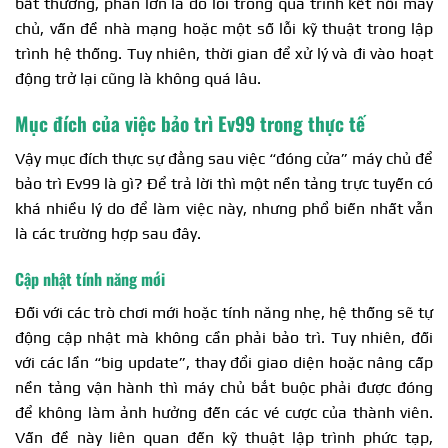
bất thường, phần lớn là do lỗi trong quá trình kết nối máy
chủ, vấn đề nhà mạng hoặc một số lỗi kỹ thuật trong lập
trình hệ thống. Tuy nhiên, thời gian để xử lý và đi vào hoạt
động trở lại cũng là không quá lâu.
Mục đích của việc bảo trì Ev99 trong thực tế
Vậy mục đích thực sự đằng sau việc “đóng cửa” máy chủ để
bảo trì Ev99 là gì? Để trả lời thì một nền tảng trực tuyến có
khá nhiều lý do để làm việc này, nhưng phổ biến nhất vẫn
là các trường hợp sau đây.
Cập nhật tính năng mới
Đối với các trò chơi mới hoặc tính năng nhẹ, hệ thống sẽ tự
động cập nhật mà không cần phải bảo trì. Tuy nhiên, đối
với các lần “big update”, thay đổi giao diện hoặc nâng cấp
nền tảng vận hành thì máy chủ bắt buộc phải được đóng
để không làm ảnh hưởng đến các vé cược của thành viên.
Vấn đề này liên quan đến kỹ thuật lập trình phức tạp,