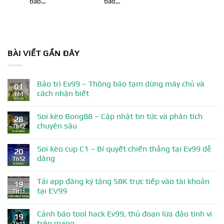
bảo...
bảo...
BÀI VIẾT GẦN ĐÂY
Bảo trì Ev99 – Thông báo tạm dừng máy chủ và
01
cách nhận biết
Th1
Soi kèo Bong88 – Cập nhật tin tức và phân tích
28
chuyên sâu
Th12
Soi kèo cup C1 – Bí quyết chiến thắng tại Ev99 dễ
20
dàng
Th12
Tải app đăng ký tặng 58K trực tiếp vào tài khoản
19
tại EV99
Th11
Cảnh báo tool hack Ev99, thủ đoạn lừa đảo tinh vi
19
trên mạng